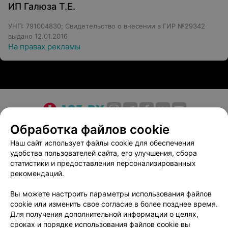
ИП Галюза Т.Е.
УНП: 791004830; Свидетельство о внесении в ГИР №29342
выдано 12.01.2016
На правах рекламы
О проекте
Новости проекта
Размещение рекламы
Обработка файлов cookie
Медицинский маркетинг
Публичный договор
Наш сайт использует файлы cookie для обеспечения
удобства пользователей сайта, его улучшения, сбора
Пользовательское соглашение
Способы оплаты
статистики и предоставления персонализированных
Вакансии
Партнеры
рекомендаций.
Написать руководителю 103.by
Вы можете настроить параметры использования файлов
Написать в поддержку
cookie или изменить свое согласие в более позднее время.
Персональные настройки cookie
Для получения дополнительной информации о целях,
сроках и порядке использования файлов cookie вы
Обработка персональных данных