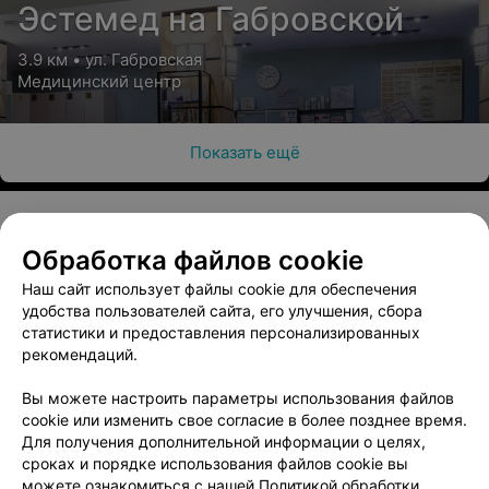
Эстемед на Габровской
3.9 км • ул. Габровская
Медицинский центр
Показать ещё
Обработка файлов cookie
О проекте
Новости проекта
Размещение рекламы
Наш сайт использует файлы cookie для обеспечения
Медицинский маркетинг
Публичный договор
удобства пользователей сайта, его улучшения, сбора
Пользовательское соглашение
Способы оплаты
статистики и предоставления персонализированных
рекомендаций.
Вакансии
Партнеры
Написать руководителю 103.by
Вы можете настроить параметры использования файлов
cookie или изменить свое согласие в более позднее время.
Написать в поддержку
Для получения дополнительной информации о целях,
Персональные настройки cookie
сроках и порядке использования файлов cookie вы
Обработка персональных данных
можете ознакомиться с нашей
Политикой обработки