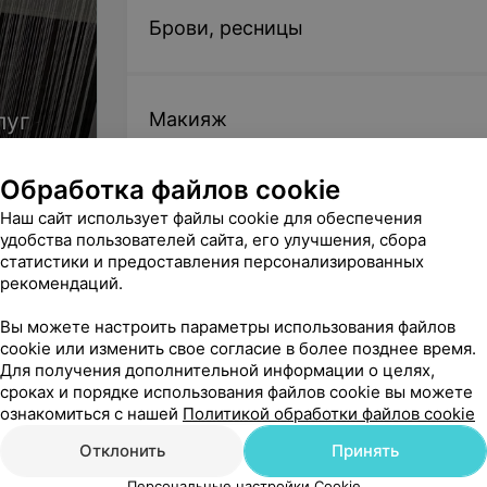
Брови, ресницы
луг
Макияж
Обработка файлов cookie
Косметология
Наш сайт использует файлы cookie для обеспечения
удобства пользователей сайта, его улучшения, сбора
статистики и предоставления персонализированных
рекомендаций.
Эпиляция, депиляция
Вы можете настроить параметры использования файлов
cookie или изменить свое согласие в более позднее время.
Для получения дополнительной информации о целях,
сроках и порядке использования файлов cookie вы можете
Перманентный макияж (татуаж)
ознакомиться с нашей
Политикой обработки файлов cookie
Отклонить
Принять
Мехенди (тату хной)
Персональные настройки Cookie