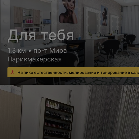
Для тебя
1.3 км • пр-т Мира
Парикмахерская
На пике естественности: мелирование и тонирование в сал