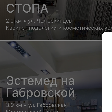
СТОПА
2.0 км • ул. Челюскинцев
Кабинет подологии и косметических ус
Эстемед на
Габровской
3.9 км • ул. Габровская